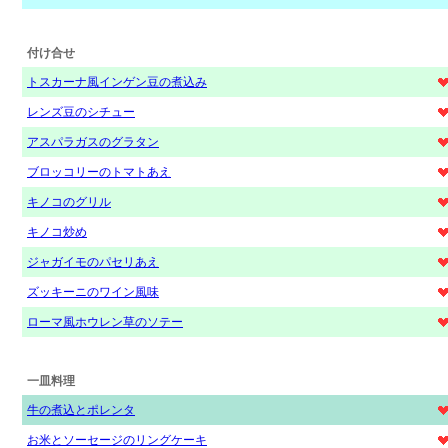
付け合せ
トスカーナ風インゲン豆の煮込み
レンズ豆のシチュー
アスパラガスのグラタン
ブロッコリーのトマトあえ
キノコのグリル
キノコ炒め
ジャガイモのパセリあえ
ズッキーニのワイン風味
ローマ風ホウレン草のソテー
一皿料理
牛の煮込とポレンタ
お米とソーセージのリングケーキ