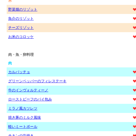
米
野菜畑のリゾット
魚介のリゾット
チーズリゾット
お米のコロッケ
肉・魚・卵料理
肉
カルパッチョ
グリーンペッパーのフィレステーキ
牛のインヴォルティーノ
ローストビーフのパイ包み
ミラノ風カツレツ
焼き豚のミルク風味
軽いミートボール
チキンの塩焼き