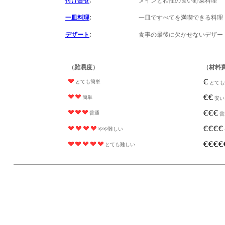
付け合せ
:
メインと相性の良い野菜料理
一皿料理
:
一皿ですべてを満喫できる料理
デザート
:
食事の最後に欠かせないデザー
（難易度）
（材料
とても簡単
とても
簡単
安い
普通
普
やや難しい
とても難しい