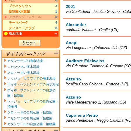
洞窟
0
プラネタリウム
3
2001
via Sant'Elena - località Giovino , Cat
動物園･水族館
1
クッキング・スクール
0
テーマパーク
4
Alexander
ディスコ・クラブ
8
contrada Vaccuta , Cirella (CS)
海水浴場
⇒
Anapi
via Lungomare , Catanzaro lido (CZ)
Auditore Edelweiss
カタンザーロの海水浴場
via Cristoforo Colombo 4, Crotone (KR
コセンツァの海水浴場
クロトーネの海水浴場
レッジョ・カラブリアの海水浴場
Azzurro
località Capo Colonna , Crotone (KR)
ヴィボ・ヴァレンティアの海水浴場
ヴィボ・ヴァレンティアの自然公
園・植物園
Azzurro
レッジョ・カラブリアの自然公園・
viale Mediterraneo 1, Rossano (CS)
植物園
クロトーネの自然公園・植物園
Caponera Pietro
コセンツァの自然公園・植物園
parco Pentimele , Reggio Calabria (RC
カタンザーロの自然公園・植物園