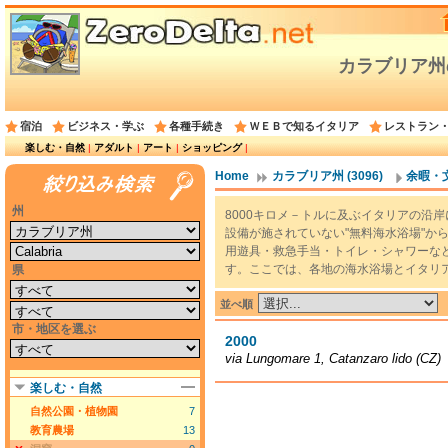
カラブリア州
宿泊
ビジネス・学ぶ
各種手続き
ＷＥＢで知るイタリア
レストラン
楽しむ・自然
|
アダルト
|
アート
|
ショッピング
|
Home
カラブリア州 (3096)
余暇・文化
州
8000キロメ－トルに及ぶイタリアの沿
設備が施されていない"無料海水浴場"か
用遊具・救急手当・トイレ・シャワーな
す。ここでは、各地の海水浴場とイタリ
県
並べ順
市・地区を選ぶ
2000
via Lungomare 1, Catanzaro lido (CZ)
楽しむ・自然
自然公園・植物園
7
教育農場
13