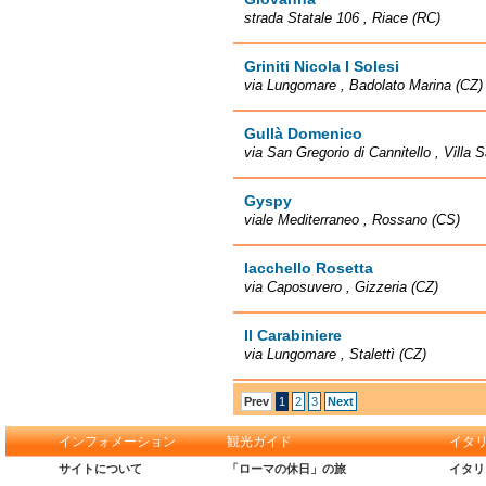
strada Statale 106 , Riace (RC)
Griniti Nicola I Solesi
via Lungomare , Badolato Marina (CZ)
Gullà Domenico
via San Gregorio di Cannitello , Villa
Gyspy
viale Mediterraneo , Rossano (CS)
Iacchello Rosetta
via Caposuvero , Gizzeria (CZ)
Il Carabiniere
via Lungomare , Stalettì (CZ)
Prev
1
2
3
Next
インフォメーション
観光ガイド
イタ
サイトについて
「ローマの休日」の旅
イタリ