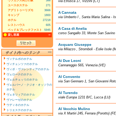
ヴァカンス向けの家
386
via Etrusca 17, Vizzini (CT)
ユースホステル
271
アグリトゥーリズモ
3666
A Cannata
キャンプ
1800
via Umberto I , Santa Maria Salina - I
ホテル
27218
レストハウス
605
A Casa di Anelia
ベッド＆ブレックファスト
5945
corso Sangallo 33, Monte San Savino
貸し部屋
⇒
Acquaro Giuseppe
via Milazzo , Stromboli - Eolie Isole (
ヴィテルボのホテル
Ai Due Leoni
ヴィチェンツァのホテル
Cannareggio 565, Venezia (VE)
ヴィボ・ヴァレンティアのホテル
ヴェローナのホテル
Al Convento
ヴェルチェッリのホテル
via San Gennaro 1, San Giovanni Rot
ヴェルバーノ・クジオ・オッソラの
ホテル
Al Turendo
ヴェネツィアのホテル
viale Europa 1231 B/C, Lucca (LU)
ヴァレーゼのホテル
ウディネのホテル
Al Vecchio Mulino
トリエステのホテル
via X Martiri 245, Ferrara (Porotto) (FE