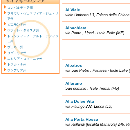
ロンバルディア州
Al Viale
フリウリ・ヴェネツィア・ジュ－リ
viale Umberto I 3, Foiano della Chiana
ア州
ピエモンテ州
Albachiara
ヴァッレ・ダオスタ州
via Ponte , Lipari - Isole Eolie (ME)
トレンティ－ノ・アルト・アディジ
ェ州
ヴェネト州
リグ－リア州
エミリア・ロマ－ニャ州
トスカ－ナ州
Albatros
via San Pietro , Panarea - Isole Eolie
ウンブリア州
Alfarano
San dominio , Isole Tremiti (FG)
Alla Dolce Vita
via Fillungo 232, Lucca (LU)
Alla Porta Rossa
via Rollandi (località Manarola) 246, 