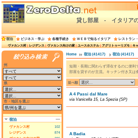
貸し部屋 ‐ イタリア
宿泊
ビジネス・学ぶ
各種手続き
ＷＥＢで知るイタリア
レストラン
ヴァカンス村
|
レジデンス
|
ヴァカンス向けの家
|
ユースホステル
|
アグリトゥーリズモ
|
キ
Home
宿泊 (41417)
宿泊 (41417)
州
短期・長期に関わらず滞在するのに便利
部屋を貸すのが主流。キッチン付き又は
並べ順
県
A 4 Passi dal Mare
via Vanicella 15, La Spezia (SP)
市・地区を選ぶ
宿泊
ヴァカンス村
102
レジデンス
874
A Badia