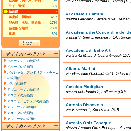
歴史的に興味深い事柄
26
via Accademia Albertina 8, Torino (TO
ライブ音楽
666
絵画館
⇒
Accademia Carrara
美術館・博物館
3252
piazza Giacomo Carrara 82/a, Bergam
記念碑、名所、建造物
2780
芸術的な場所
2360
Accademia dei Concordi e del S
劇場
620
piazza Vittorio Emanuele II 14, Rovig
Accademia di Belle Arti
via Santa Maria di Costantinopoli 107,
べネヴェントの絵画館
ベルーノの絵画館
Alberto Martini
バルレッタ・アンドリア・トラーニ
via Giuseppe Garibaldi 6361, Oderzo 
の絵画館
バリの絵画館
Amedeo Modigliani
アヴェリーノの絵画館
piazza del Popolo 2, Follonica (GR)
アスティの絵画館
アスコリ・ピチェノの絵画館
Antonio Discovolo
アレッツォの絵画館
via Beverino 1, Bonassola (SP)
アオスタの絵画館
アンコーナの絵画館
Antonio Ortiz Echague
piazza Antonio Ortiz Echague , Atzara