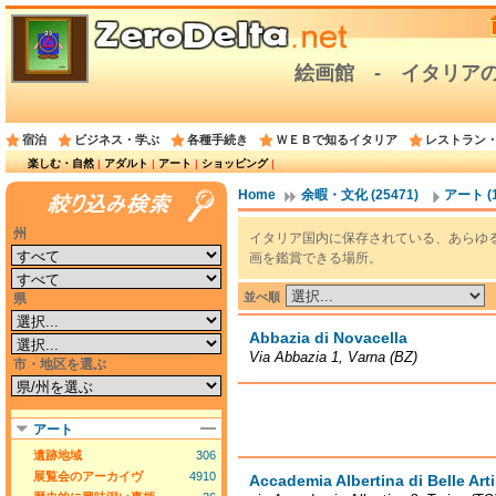
絵画館 ‐ イタリア
宿泊
ビジネス・学ぶ
各種手続き
ＷＥＢで知るイタリア
レストラン
楽しむ・自然
|
アダルト
|
アート
|
ショッピング
|
Home
余暇・文化 (25471)
アート (1
州
イタリア国内に保存されている、あらゆ
画を鑑賞できる場所。
並べ順
県
Abbazia di Novacella
Via Abbazia 1, Varna (BZ)
市・地区を選ぶ
アート
遺跡地域
306
展覧会のアーカイヴ
4910
Accademia Albertina di Belle Arti