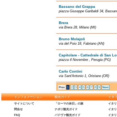
Bassano del Grappa
piazza Giuseppe Garibaldi 34, Bassan
Brera
via Brera 28, Milano (MI)
Bruno Molajoli
via del Poio 18, Fabriano (AN)
Capitolare - Cattedrale di San L
piazza 4 Novembre , Perugia (PG)
Carlo Contini
via Sant'Antonio 1, Oristano (OR)
Prev
1
2
3
4
5
6
7
8
9
Next
インフォメーション
観光ガイド
イタ
サイトについて
「ローマの休日」の旅
イタリ
問合せ
ナポリ観光ガイド
イタリ
FAQ
パドヴァ観光ガイド
イタリ